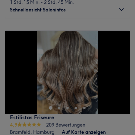
1 Std. 15 Min. - 2 Std. 45 Min.
Schnellansicht Saloninfos
Montag
Geschlossen
Dienstag
10:00
–
19:00
Mittwoch
10:00
–
19:00
Donnerstag
10:00
–
19:00
Freitag
10:00
–
19:00
Samstag
10:00
–
19:00
Sonntag
Geschlossen
Leute aufgepasst!Yatab's Hair'n'Beauty in Fuhlsbuettel ist
ab sofort die neue Top-Adresse für trendige Frisuren und
faszinierende Colorationen.
Den Wunschtermin für dieses Erlebnis ganz einfach online
über Treatwell gebucht, steht deinem neuen Styling
Estilistas Friseure
garantiert nichts mehr im Weg!
4,9
209 Bewertungen
Bramfeld, Hamburg
Auf Karte anzeigen
Einen wunderschönen Haarschnitt, eine neue Coloration