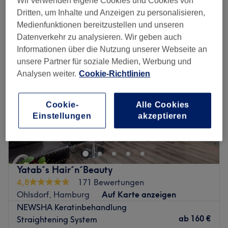
Wir verwenden eigene Cookies und Cookies von
damen - brasilianische keratin-glättung in der Nähe von Steilshoop,
Hamburg
Dritten, um Inhalte und Anzeigen zu personalisieren,
Medienfunktionen bereitzustellen und unseren
Datenverkehr zu analysieren. Wir geben auch
Informationen über die Nutzung unserer Webseite an
unsere Partner für soziale Medien, Werbung und
Analysen weiter.
Cookie-Richtlinien
Cookie-
Alle Cookies
Einstellungen
akzeptieren
Yatab´s Hair´n´Beauty
4,8
171 Bewertungen
Ohlsdorf, Hamburg
Auf Karte anzeigen
NEWSHA Keratinbehandlung
ab
160 €
Straightening System