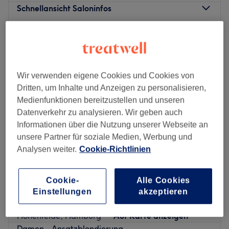
Schnellansicht Saloninfos
Montag
09:00
–
19:00
Dienstag
09:00
–
19:00
Mittwoch
09:00
–
19:00
Donnerstag
09:00
–
19:00
Wir verwenden eigene Cookies und Cookies von
Freitag
09:00
–
19:00
Dritten, um Inhalte und Anzeigen zu personalisieren,
Samstag
10:00
–
18:00
Medienfunktionen bereitzustellen und unseren
Sonntag
Geschlossen
Datenverkehr zu analysieren. Wir geben auch
Informationen über die Nutzung unserer Webseite an
Du bist gelangweilt von deinem Haar und wünschst dir
unsere Partner für soziale Medien, Werbung und
eine Typveränderung? Dann ist SÀSU Friseursalon in
Analysen weiter.
Cookie-Richtlinien
Hamburg-Winterhude genau der richtige Ort für dich.
Hier wird dein Haar mit viel Liebe und Können ganz nach
Cookie-
Alle Cookies
deinen Wünschen frisiert.
Hairreinspaziert
Einstellungen
akzeptieren
Nächste öffentliche Verkehrsmittel:
4,9
3874 Bewertungen
Die U-Bahnstation Saarlandstraße ist in wenigen Minuten
Hohenfelde, Hamburg
Auf Karte anzeigen
erreicht.
Damen - Ansatzblondierung