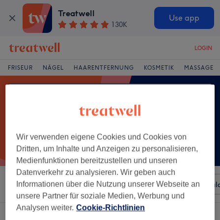
Treatwell
Use app
130K
LOGIN
FRISEUR
NÄGEL
HAARENTFERNUNG
KOSMETIK
MASSAGE
Wir verwenden eigene Cookies und Cookies von
Dritten, um Inhalte und Anzeigen zu personalisieren,
Medienfunktionen bereitzustellen und unseren
Datenverkehr zu analysieren. Wir geben auch
Sortieren nach
Informationen über die Nutzung unserer Webseite an
Beliebiger Preis
Besonderheiten
Sal
unsere Partner für soziale Medien, Werbung und
Analysen weiter.
Cookie-Richtlinien
Ein Salon, der anbietet:
damen - blondierung in Fulda, Hessen