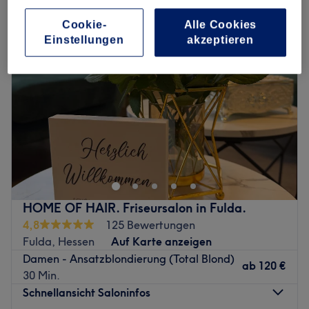
Cookie-
Alle Cookies
Einstellungen
akzeptieren
HOME OF HAIR. Friseursalon in Fulda.
4,8
125 Bewertungen
Fulda, Hessen
Auf Karte anzeigen
Damen - Ansatzblondierung (Total Blond)
ab
120 €
30 Min.
Schnellansicht Saloninfos