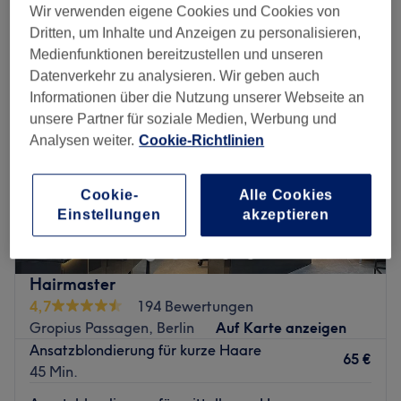
damen - blondierung in der Nähe von Buckow, Berlin
Wir verwenden eigene Cookies und Cookies von
Dritten, um Inhalte und Anzeigen zu personalisieren,
Medienfunktionen bereitzustellen und unseren
Datenverkehr zu analysieren. Wir geben auch
Informationen über die Nutzung unserer Webseite an
unsere Partner für soziale Medien, Werbung und
Analysen weiter.
Cookie-Richtlinien
Cookie-
Alle Cookies
Einstellungen
akzeptieren
Hairmaster
4,7
194 Bewertungen
Gropius Passagen, Berlin
Auf Karte anzeigen
Ansatzblondierung für kurze Haare
65 €
45 Min.