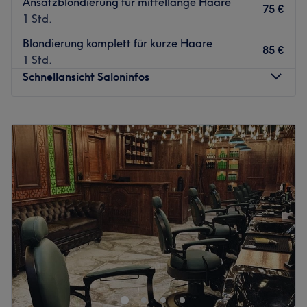
Ansatzblondierung für mittellange Haare
75 €
1 Std.
Blondierung komplett für kurze Haare
85 €
1 Std.
Schnellansicht Saloninfos
Montag
09:00
–
20:00
Dienstag
09:00
–
20:00
Mittwoch
09:00
–
20:00
Donnerstag
09:00
–
20:00
Freitag
09:00
–
20:00
Samstag
09:00
–
20:00
Sonntag
Geschlossen
Lust auf top Haarschnitte und glänzende Farben? Dann
komm im Salon Hairmaster in Berlin, Neukölln, vorbei und
suche dir aus dem vielfältigen Angebot das Passende für
dich heraus.