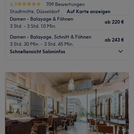
4,9
709 Bewertungen
über Treatwell und zeig deiner Haut, wie sehr du sie
Stadtmitte, Düsseldorf
Auf Karte anzeigen
schätzt.
Damen - Balayage & Föhnen
ab
220 €
Zurück zur Salonansicht
3 Std. - 3 Std. 10 Min.
Damen - Balayage, Schnitt & Föhnen
ab
243 €
3 Std. 30 Min. - 3 Std. 45 Min.
Schnellansicht Saloninfos
Montag
10:00
–
20:00
Dienstag
10:00
–
20:00
Mittwoch
10:00
–
20:00
Donnerstag
10:00
–
20:00
Freitag
10:00
–
20:00
Samstag
10:00
–
20:00
Sonntag
Geschlossen
Wenn du auf der Suche nach tollen, langen Wimpern bist,
dann haben wir in Düsseldorf, Stadtmitte einen echten