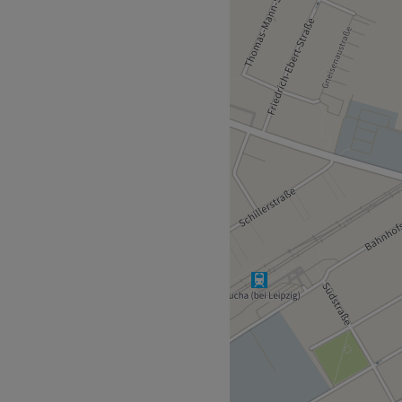
 heraus.
 die Sbahn befindet sich nur
tinnen auf dem Gebiet
sich auf den Gebieten
eutsch, sowie Englisch
arpflege, Styling
haltsstoffe,
W-LAN, kinderfreundlich,
Zurück zur Salonansicht