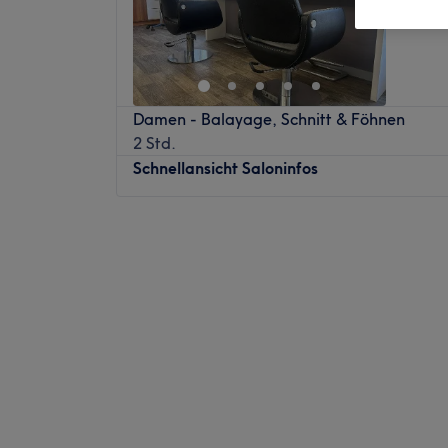
Damen - Balayage, Schnitt & Föhnen
2 Std.
Schnellansicht Saloninfos
Montag
08:00
–
20:00
Dienstag
08:00
–
20:00
Mittwoch
08:00
–
20:00
Donnerstag
08:00
–
20:00
Freitag
08:00
–
20:00
Samstag
08:00
–
13:00
Sonntag
Geschlossen
Lust auf tolle Haarschnitte und moderne
Friseursalon Happy Hair in Taucha vorbei 