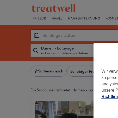
FRISEUR
NÄGEL
HAARENTFERNUNG
KOSMET
Damen - Balayage
in Taucha
・
Beliebiges Datum
Sortieren nach
Wir verw
Beliebiger Preis
Besonde
zu perso
analysie
Ein Salon, der anbietet:
damen - balayage in Tau
unsere P
Richtlin
Friseu
4,7
Taucha