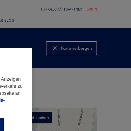
FÜR GESCHÄFTSPARTNER
LOGIN
ER BLOG
Karte verbergen
Karte anzeigen
d Anzeigen
nverkehr zu
ebseite an
e-
In diesem Gebiet suchen
n
,