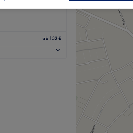
ab
132 €
 Farben? Komm im
und suche dir aus dem