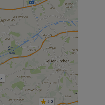
,-
5,0