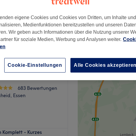
enden eigene Cookies und Cookies von Dritten, um Inhalte un
nalisieren, Medienfunktionen bereitzustellen und unseren Date
ren. Wir geben auch Informationen über die Nutzung unserer W
ab
100 €
artner für soziale Medien, Werbung und Analysen weiter.
Cooki
ien
Cookie-Einstellungen
Alle Cookies akzeptiere
683 Bewertungen
heid, Essen
l wieder verwöhnen lassen?
 Komplett - Kurzes
tikstudio Ladies Paradies,