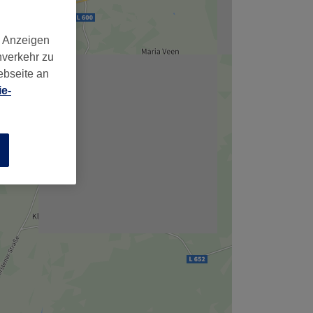
d Anzeigen
nverkehr zu
ebseite an
e-
n