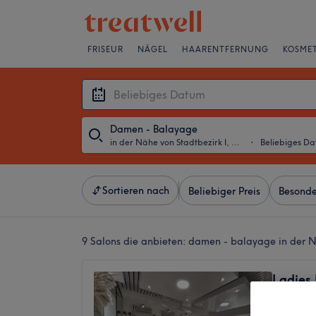
FRISEUR
NÄGEL
HAARENTFERNUNG
KOSMET
Damen - Balayage
in der Nähe von Stadtbezirk I, Essen
・
Beliebiges D
Sortieren nach
Beliebiger Preis
Besonde
9 Salons die anbieten:
damen - balayage in der Nä
Ladies
4,9
Südostvi