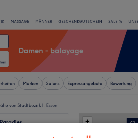
IK
MASSAGE
MÄNNER
GESCHENKGUTSCHEIN
SALE %
UNS
Damen - balayage
atum
rheiten
Marken
Salons
Expressangebote
Bewertung
he von Stadtbezirk I, Essen
+
 Paradies
123 Bewertungen
−
ertel, Essen