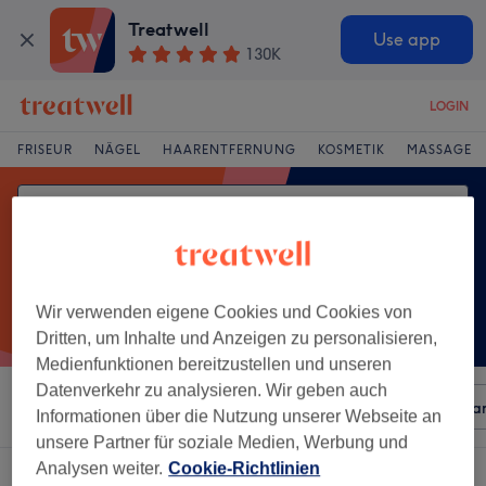
Treatwell
Use app
130K
LOGIN
FRISEUR
NÄGEL
HAARENTFERNUNG
KOSMETIK
MASSAGE
Wir verwenden eigene Cookies und Cookies von
Dritten, um Inhalte und Anzeigen zu personalisieren,
Medienfunktionen bereitzustellen und unseren
Datenverkehr zu analysieren. Wir geben auch
Sortieren nach
Beliebiger Preis
Besonderheiten
Mar
Informationen über die Nutzung unserer Webseite an
unsere Partner für soziale Medien, Werbung und
Analysen weiter.
Cookie-Richtlinien
Ein Salon, der anbietet:
damen - balayage in Sachsen-Anhalt