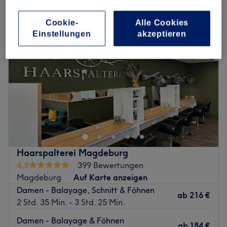
Cookie-
Alle Cookies
Einstellungen
akzeptieren
Haarspalterei Magdeburg
4,8
399 Bewertungen
Magdeburg
Auf Karte anzeigen
Damen - Balayage, Schnitt & Föhnen
ab
216 €
2 Std. 35 Min. - 3 Std. 25 Min.
Damen - Balayage & Föhnen
ab
184 €