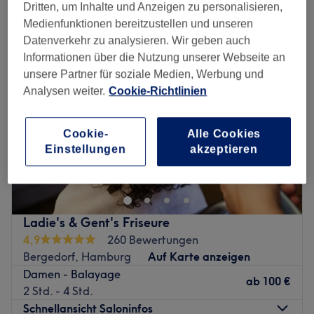
damen - balayage in der Nähe von Neuallermöhe, Hamburg
Dritten, um Inhalte und Anzeigen zu personalisieren,
Medienfunktionen bereitzustellen und unseren
Datenverkehr zu analysieren. Wir geben auch
Informationen über die Nutzung unserer Webseite an
unsere Partner für soziale Medien, Werbung und
Analysen weiter.
Cookie-Richtlinien
Cookie-
Alle Cookies
Einstellungen
akzeptieren
Ladie's & Gent's Friseure
4,9
260 Bewertungen
Bergedorf, Hamburg
Auf Karte anzeigen
Damen - Balayage
ab
100 €
2 Std. - 4 Std.
Schnellansicht Saloninfos