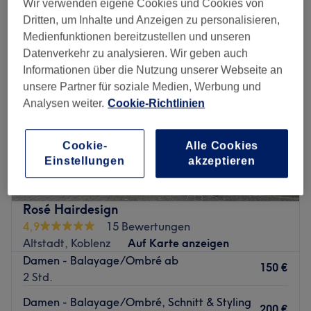
Wir verwenden eigene Cookies und Cookies von
Dritten, um Inhalte und Anzeigen zu personalisieren,
Medienfunktionen bereitzustellen und unseren
Datenverkehr zu analysieren. Wir geben auch
Informationen über die Nutzung unserer Webseite an
unsere Partner für soziale Medien, Werbung und
Analysen weiter.
Cookie-Richtlinien
Cookie-
Alle Cookies
Einstellungen
akzeptieren
Rosé Hairdesign
4,9
15 Bewertungen
Altstadt, Koblenz
Auf Karte anzeigen
Damen - Balayage/Ombré ab
150 €
2 Std.
Damen - Balayage/Ombré, Schnitt & Styling
200 €