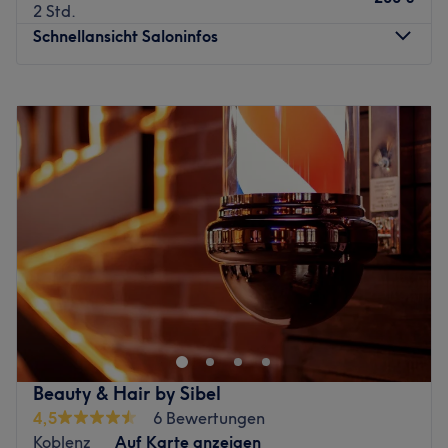
2 Std.
Schnellansicht Saloninfos
Montag
09:00
–
18:00
Dienstag
09:00
–
18:00
Mittwoch
09:00
–
18:00
Donnerstag
09:00
–
18:00
Freitag
09:00
–
19:00
Samstag
09:00
–
18:00
Sonntag
Geschlossen
Ein Schnitt, der sitzt – ein Look, der wirkt. Im Friseursalon
Rosé Hairdesign in Koblenz steht deine Persönlichkeit im
Mittelpunkt. Ob ein frischer Haarschnitt, strahlende
Colorationen, schonende Pflegebehandlungen oder
typgerechtes Styling – im Rosé Hairdesign bekommst du
Beauty & Hair by Sibel
alles, was dein Haar braucht, um gesund, lebendig und
4,5
6 Bewertungen
ausdrucksstark zu wirken.
Koblenz
Auf Karte anzeigen