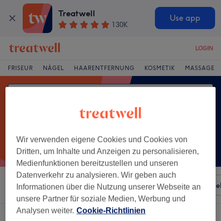
Treatwell
Use app
130K
LOGIN
FRISEUR
NÄGEL
HAARENTFERNUNG
KOSMETIK
MASSAGE
Wir verwenden eigene Cookies und Cookies von
Dritten, um Inhalte und Anzeigen zu personalisieren,
Medienfunktionen bereitzustellen und unseren
Datenverkehr zu analysieren. Wir geben auch
Sortieren nach
Besonderheiten
Salons
Expressange
Informationen über die Nutzung unserer Webseite an
unsere Partner für soziale Medien, Werbung und
Analysen weiter.
Cookie-Richtlinien
Ein Salon, der anbietet:
damen - balayage in Ingolstadt