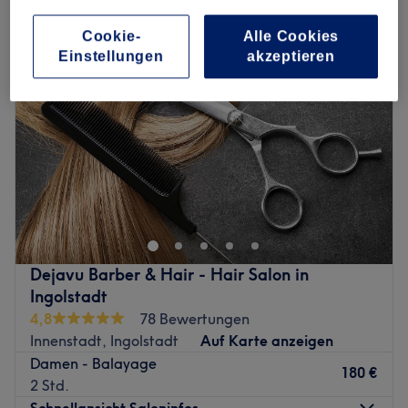
Cookie-
Alle Cookies
Einstellungen
akzeptieren
Dejavu Barber & Hair - Hair Salon in
Ingolstadt
4,8
78 Bewertungen
Innenstadt, Ingolstadt
Auf Karte anzeigen
Damen - Balayage
180 €
2 Std.
Schnellansicht Saloninfos