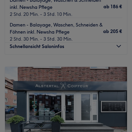
ab
186 €
inkl. Newsha Pflege
Zurück zur Salonansicht
2 Std. 20 Min. - 3 Std. 10 Min.
Damen - Balayage, Waschen, Schneiden &
ab
205 €
Föhnen inkl. Newsha Pflege
2 Std. 30 Min. - 3 Std. 30 Min.
Schnellansicht Saloninfos
Montag
Geschlossen
Dienstag
10:00
–
19:00
Mittwoch
10:00
–
19:00
Donnerstag
10:00
–
19:00
Freitag
10:00
–
19:00
Samstag
10:00
–
16:00
Sonntag
Geschlossen
Im Salon Afifa Samadi Haarstudio in Hamburg,
Winterhude bist du für stylische Schnitte an der richtigen