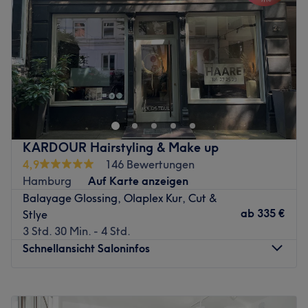
Freitag
09:00
–
18:30
sicher sein, dass du und deine Haare immer in guten
Samstag
Geschlossen
Händen sind!
Sonntag
Geschlossen
Zurück zur Salonansicht
Haare sind Meistersache. Dafür steht Ute Bryde.
Mit ihrer Erfahrung, Kreativität und ganz viel
Leidenschaft bringt die Friseurin zusammen, was
zusammengehört. Persönlichkeit, Kopfform und
Haarqualität sind so individuell, wie ein Fingerabdruck.
KARDOUR Hairstyling & Make up
Das zu verbinden und nach Ihren Vorstellungen
4,9
146 Bewertungen
umzusetzen, ist Ute Brydes Profession.
Hamburg
Auf Karte anzeigen
Willkommen
Balayage Glossing, Olaplex Kur, Cut &
Zurück zur Salonansicht
ab
335 €
Stlye
3 Std. 30 Min. - 4 Std.
Schnellansicht Saloninfos
Montag
Geschlossen
Dienstag
Geschlossen