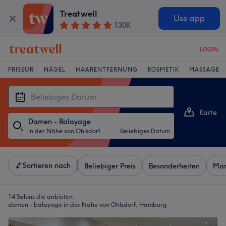
Treatwell
Use app
130K
LOGIN
FRISEUR
NÄGEL
HAARENTFERNUNG
KOSMETIK
MASSAGE
Karte
Damen - Balayage
Liste
in der Nähe von Ohlsdorf, Hamburg
・
Beliebiges Datum
Sortieren nach
Beliebiger Preis
Besonderheiten
Mar
14 Salons die anbieten:
damen - balayage in der Nähe von Ohlsdorf, Hamburg