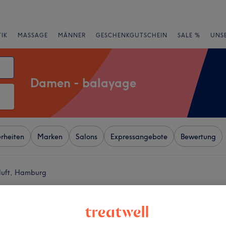
IK
MASSAGE
MÄNNER
GESCHENKGUTSCHEIN
SALE %
UNS
Damen - balayage
rheiten
Marken
Salons
Expressangebote
Bewertung
luft, Hamburg
+
 Schere Friseur
−
wertungen