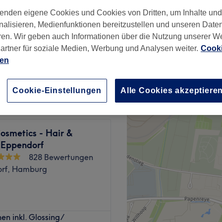
tel, Hamburg
enden eigene Cookies und Cookies von Dritten, um Inhalte un
nzeiten
nalisieren, Medienfunktionen bereitzustellen und unseren Date
ren. Wir geben auch Informationen über die Nutzung unserer W
artner für soziale Medien, Werbung und Analysen weiter.
Cooki
ab
128 €
ien
Spare bis zu 20%
Cookie-Einstellungen
Alle Cookies akzeptiere
osmetics - Hair &
 Eppendorf
828 Bewertungen
rf, Hamburg
t sich ein klares Ziel
n inkl. Glossing/
ividuellen Wunschfrisur zu