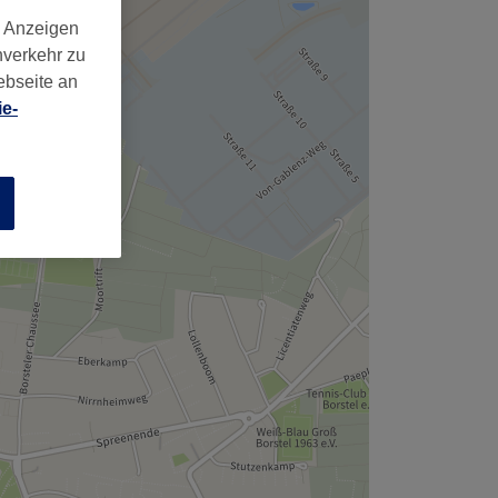
d Anzeigen
nverkehr zu
ebseite an
e-
n