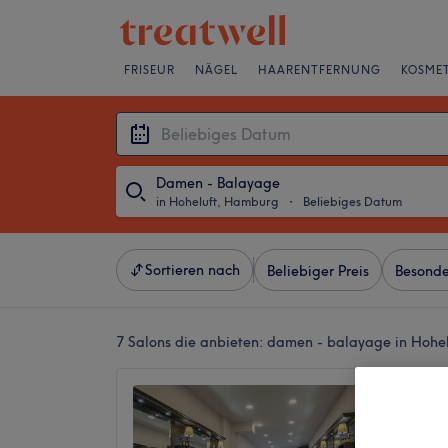
FRISEUR
NÄGEL
HAARENTFERNUNG
KOSMET
Damen - Balayage
in Hoheluft, Hamburg
・
Beliebiges Datum
Sortieren nach
Beliebiger Preis
Besonde
7 Salons die anbieten:
damen - balayage in Hohe
Goldene
4,8
1214 Be