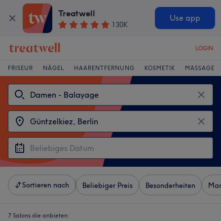
Treatwell
Use app
130K
LOGIN
FRISEUR
NÄGEL
HAARENTFERNUNG
KOSMETIK
MASSAGE
Sortieren nach
Beliebiger Preis
Besonderheiten
Mar
7 Salons die anbieten: