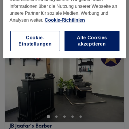
Informationen über die Nutzung unserer Webseite an
BALAYAGE AB
250 €
unsere Partner für soziale Medien, Werbung und
3 Std.
Analysen weiter.
Cookie-Richtlinien
Schnellansicht Saloninfos
Cookie-
Alle Cookies
Montag
Geschlossen
Einstellungen
akzeptieren
Dienstag
10:00
–
19:00
Mittwoch
10:00
–
19:00
Donnerstag
10:00
–
19:00
Freitag
10:00
–
19:00
Samstag
10:00
–
16:00
Sonntag
Geschlossen
Professionell und individuell – genau das zeichnet den
Friseursalon StyleCut - Wilmersdorf, in der Bundesallee
193 aus. Wieso dieser Salon Berliner einfach nur
überzeugt, lässt sich ganz einfach selbst herausfinden.
Einfach online oder per App über Treatwell den eigenen
JB Jaafar‘s Barber
Wunschtermin heraussuchen und unkompliziert mit nur