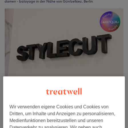
damen - balayage in der Nähe von Güntzelkiez, Berlin
StyleCut - Wilmersdorf
4,9
713 Bewertungen
Wilmersdorf, Berlin
Auf Karte anzeigen
Wir verwenden eigene Cookies und Cookies von
Nebenzeiten
Dritten, um Inhalte und Anzeigen zu personalisieren,
ab
225 €
Coloration BALAYAGE
Medienfunktionen bereitzustellen und unseren
3 Std.
Spare bis zu 10%
Datenverkehr zu analysieren. Wir geben auch