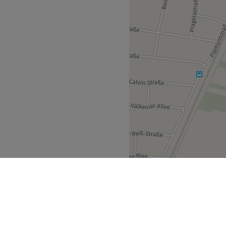
rofessionelle Arbeitsweise
efühl bei jeder Behandlung.
hlbefinden im Mittelpunkt.
sphäre und sind daher auch
eignet. Auf Wunsch sorgen
 Ihren Besuch entspannt
tsch auch Englisch,
eine reibungslose
n mit Hijab und Kundinnen,
tes Styling, präzise
ella Professionals.
laubt, kinderfreundlich,
ses WLAN, kostenlose