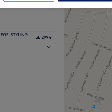
en-Walldorf
FLEGE, STYLING
ab
299 €
ook oder möchtest deinen