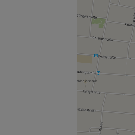
salon Eleganz Ladies in
klassiges Haarstyling. In
um die Wünsche der
n Auszeit vom Alltag sehnen.
e für Details wird hier jeder
erk. Die einladende
 der ersten Sekunde an
en Zügen genießen kannst.
tation Walldorf (Hess),
ichen Nahverkehr angebunden
iel Zeit für eine
zu kreieren, der deine
oßer Expertise und
le Trends und klassische