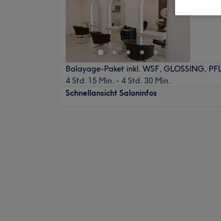
Mörfeld
Balayage-Paket inkl. WSF, GLOSSING, P
4 Std. 15 Min. - 4 Std. 30 Min.
Schnellansicht Saloninfos
Montag
Geschlossen
Dienstag
10:00
–
19:00
Mittwoch
10:00
–
19:00
Donnerstag
10:00
–
19:00
Freitag
10:00
–
19:00
Samstag
09:00
–
15:00
Sonntag
Geschlossen
Bist du auf der Suche nach einem neuen L