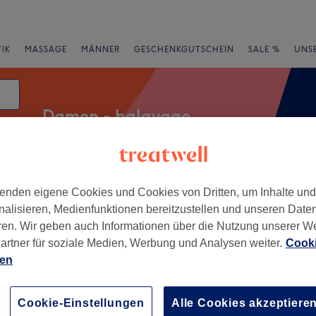
IK
MASSAGE
MÄNNER
GESCHENKGUTSCHEIN
SALE %
UNS
Damen - balayage
atum
rheiten
Marken
Salons
Expressangebote
Bewertung
enden eigene Cookies und Cookies von Dritten, um Inhalte un
nalisieren, Medienfunktionen bereitzustellen und unseren Date
ren. Wir geben auch Informationen über die Nutzung unserer W
artner für soziale Medien, Werbung und Analysen weiter.
Cooki
hafen, Frankfurt am Main
ien
+
z Ladies
Cookie-Einstellungen
Alle Cookies akzeptiere
8 Bewertungen
−