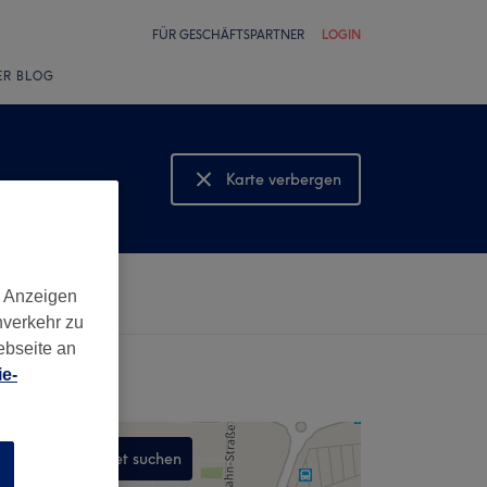
FÜR GESCHÄFTSPARTNER
LOGIN
ER BLOG
Karte verbergen
Karte anzeigen
d Anzeigen
nverkehr zu
ebseite an
e-
In diesem Gebiet suchen
n