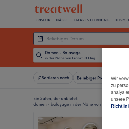
FRISEUR
NÄGEL
HAARENTFERNUNG
KOSMET
Damen - Balayage
in der Nähe von Frankfurt Flughafen, Frankfurt am Main
・
Beliebiges D
Sortieren nach
Beliebiger Preis
Besonde
Wir verw
zu perso
analysie
Ein Salon, der anbietet:
unsere P
damen - balayage in der Nähe von Frankfurt Flug
Richtlin
Elegan
4,9