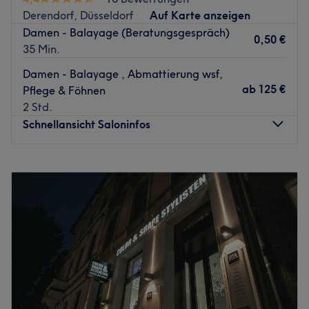
über Treatwell und zeig deiner Haut, wie sehr du sie
Derendorf, Düsseldorf
Auf Karte anzeigen
schätzt.
Damen - Balayage (Beratungsgespräch)
0,50 €
Zurück zur Salonansicht
35 Min.
Damen - Balayage , Abmattierung wsf,
ab
125 €
Pflege & Föhnen
2 Std.
Schnellansicht Saloninfos
Montag
Geschlossen
Dienstag
10:30
–
18:00
Mittwoch
10:30
–
18:00
Donnerstag
10:30
–
18:00
Freitag
10:30
–
18:00
Samstag
10:30
–
16:00
Sonntag
Geschlossen
Bei Pure Beauty Salon in Düsseldorf kannst du dem