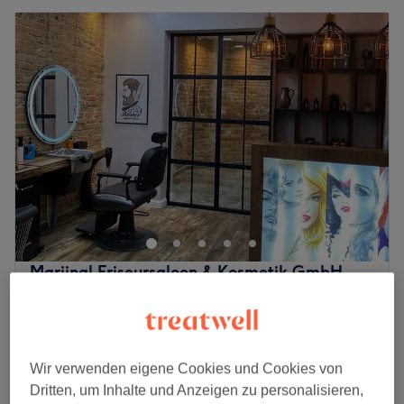
Marjinal Friseursaloon & Kosmetik GmbH
4,5
306 Bewertungen
Pankow, Berlin
Auf Karte anzeigen
Damen - Balayage, Schnitt & Föhnen
ab
250 €
3 Std. 30 Min. - 4 Std. 45 Min.
Wir verwenden eigene Cookies und Cookies von
Schnellansicht Saloninfos
Dritten, um Inhalte und Anzeigen zu personalisieren,