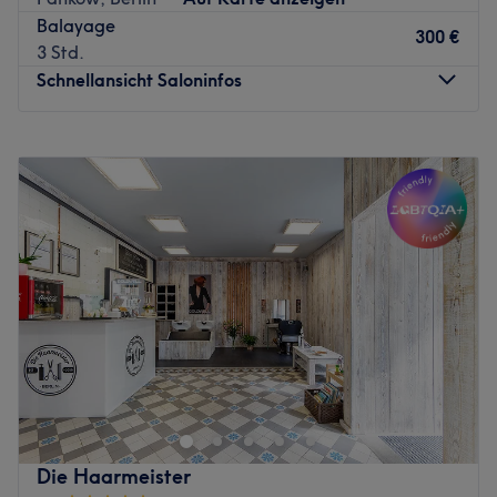
Balayage
300 €
3 Std.
Schnellansicht Saloninfos
Montag
10:00
–
19:00
Dienstag
10:00
–
19:00
Mittwoch
Geschlossen
Donnerstag
10:00
–
19:00
Freitag
10:00
–
17:00
Samstag
10:00
–
16:00
Sonntag
Geschlossen
Achtung EsWirdHaarig! Der Haarsalon EsWirdHaarig in
der Prenzlauer Promenade 188 in Berlin Prenzlauer Berg
ist spezialisiert auf Echthaar-Verlängerungen mit einer
haarschonenden brasilianischen Methode ohne Kleber
und Hitze. Buche dir schnell und einfach deinen
Die Haarmeister
Wunschtermin online oder per App mit Treatwell!