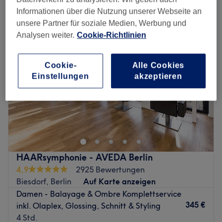
damen - balayage in der Nähe von Köpenick, Berlin
Informationen über die Nutzung unserer Webseite an
unsere Partner für soziale Medien, Werbung und
Analysen weiter.
Cookie-Richtlinien
Cookie-
Alle Cookies
Einstellungen
akzeptieren
HAARsymphonie - AVEDA Berlin
4,9
2925 Bewertungen
Biesdorf, Berlin
Auf Karte anzeigen
Damen - Balayage & Ombre Komplettservice
345 €
inkl. Olaplex, Glossing, Schnitt & Styling
4 Std.