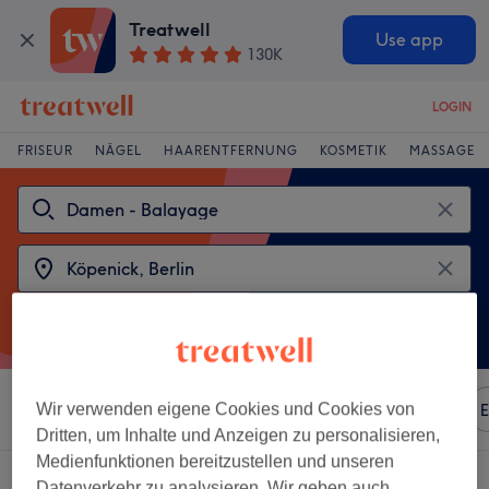
Treatwell
Use app
130K
LOGIN
FRISEUR
NÄGEL
HAARENTFERNUNG
KOSMETIK
MASSAGE
Sortieren nach
Wir verwenden eigene Cookies und Cookies von
Beliebiger Preis
Marken
Salons
E
Dritten, um Inhalte und Anzeigen zu personalisieren,
Medienfunktionen bereitzustellen und unseren
2 Salons die anbieten:
Datenverkehr zu analysieren. Wir geben auch