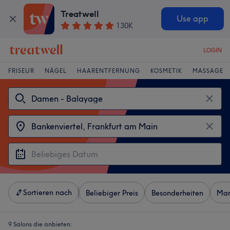
Treatwell
Use app
130K
LOGIN
FRISEUR
NÄGEL
HAARENTFERNUNG
KOSMETIK
MASSAGE
Sortieren nach
Beliebiger Preis
Besonderheiten
Mar
9 Salons die anbieten: