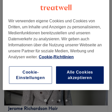
Balayage/Airtoch (
399 €
4 Std.
Schnellansicht Saloninfos
Wir verwenden eigene Cookies und Cookies von
Dritten, um Inhalte und Anzeigen zu personalisieren,
Montag
Geschlossen
Medienfunktionen bereitzustellen und unseren
Dienstag
09:00
–
19:00
Datenverkehr zu analysieren. Wir geben auch
Mittwoch
09:00
–
19:00
Informationen über die Nutzung unserer Webseite an
Donnerstag
09:00
–
19:00
unsere Partner für soziale Medien, Werbung und
Freitag
09:00
–
19:00
Analysen weiter.
Cookie-Richtlinien
Samstag
09:00
–
16:00
Sonntag
Geschlossen
Cookie-
Alle Cookies
Einstellungen
akzeptieren
Bist du auf der Suche nach einem Friseursalon, bei dem
man etwas vom Friseurhandwerk versteht und mit viel
Liebe und Leidenschaft arbeitet? Dann bist du bei Studio
Hammermeister in der Frankfurter Gartenstraße 92, nur
unweit vom Schweizer Platz entfernt, genau richtig.
Jerome Richardson Hair
Überzeuge dich am besten selbst und buche deinen