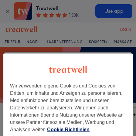
Treatwell
Use app
130K
LOGIN
FRISEUR
NÄGEL
HAARENTFERNUNG
KOSMETIK
MASSAGE
Wir verwenden eigene Cookies und Cookies von
Dritten, um Inhalte und Anzeigen zu personalisieren,
Medienfunktionen bereitzustellen und unseren
Datenverkehr zu analysieren. Wir geben auch
Sortieren nach
Beliebiger Preis
Salons
Expressange
Informationen über die Nutzung unserer Webseite an
unsere Partner für soziale Medien, Werbung und
Analysen weiter.
Cookie-Richtlinien
Ein Salon, der anbietet:
chemical straightening in Friedrichshain, Berlin