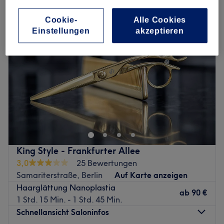
Cookie-
Alle Cookies
Einstellungen
akzeptieren
King Style - Frankfurter Allee
3,0
25 Bewertungen
Samariterstraße, Berlin
Auf Karte anzeigen
Haarglättung Nanoplastia
ab
90 €
1 Std. 15 Min. - 1 Std. 45 Min.
Schnellansicht Saloninfos