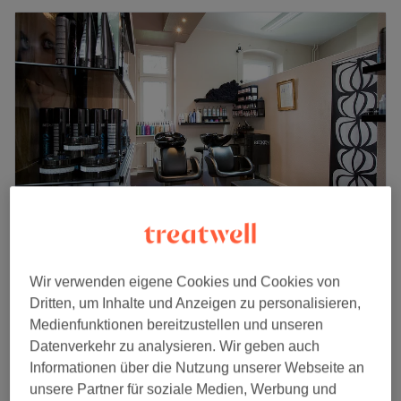
Xtreme Hair
Wir verwenden eigene Cookies und Cookies von
4,9
1571 Bewertungen
Dritten, um Inhalte und Anzeigen zu personalisieren,
Tegel, Berlin
Auf Karte anzeigen
Medienfunktionen bereitzustellen und unseren
Herren - Schnitt (ab Preise)
ab
37 €
Datenverkehr zu analysieren. Wir geben auch
30 Min. - 1 Std.
Informationen über die Nutzung unserer Webseite an
Damen - Schnitt (je nach Haarlänge ab
unsere Partner für soziale Medien, Werbung und