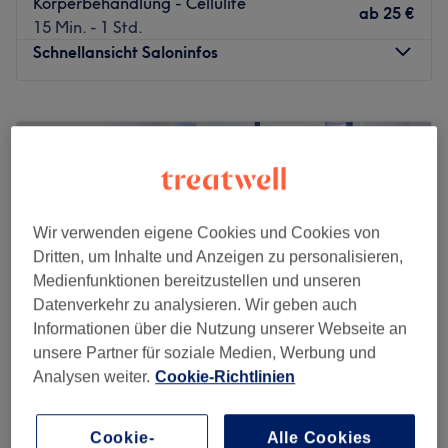
Körperbehandlung - Cellulite
ab
25 €
15 Min. - 1 Std.
Schnellansicht Saloninfos
Montag
07:00
–
21:00
Dienstag
07:00
–
21:00
Mittwoch
07:00
–
21:00
Donnerstag
07:00
–
21:00
Freitag
07:00
–
21:00
Samstag
08:30
–
20:30
Wir verwenden eigene Cookies und Cookies von
Sonntag
08:30
–
20:30
Dritten, um Inhalte und Anzeigen zu personalisieren,
Medienfunktionen bereitzustellen und unseren
Genießen Sie das kristallklare Wasser unseres Penthouse-
Datenverkehr zu analysieren. Wir geben auch
Pools und blicken Sie durch die bodentiefen Fenster auf
Informationen über die Nutzung unserer Webseite an
die Düsseldorfer Skyline. Tanken Sie Energie in unserem
unsere Partner für soziale Medien, Werbung und
Fitnessraum mit modernsten Geräten oder entscheiden
Analysen weiter.
Cookie-Richtlinien
Sie sich für noch mehr Entspannung in unserem
MVR Fachinstitut Gesund & Schön -
Saunabereich mit Sanarium und Dampfbad. Ergänzen Sie
Düsseldorf
Cookie-
Alle Cookies
Ihr Wohlfühlprogramm mit unseren professionellen