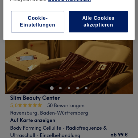
cellulitebehandlung in Ravensburg, Baden-Württemberg
Cookie-
Alle Cookies
Einstellungen
akzeptieren
Slim Beauty Center
5,0
50 Bewertungen
Ravensburg, Baden-Württemberg
Auf Karte anzeigen
Body Forming Cellulite - Radiofrequenze &
ab
99 €
Ultraschall - Einzelbehandlung