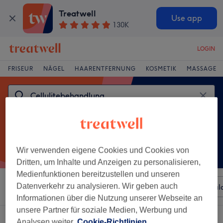
Treatwell
Use app
130K
LOGIN
FRISEUR
NÄGEL
HAARENTFERNUNG
KOSMETIK
MASSAGE
Wir verwenden eigene Cookies und Cookies von
Dritten, um Inhalte und Anzeigen zu personalisieren,
Medienfunktionen bereitzustellen und unseren
Datenverkehr zu analysieren. Wir geben auch
Sortieren nach
Beliebiger Preis
Besonderheiten
Sal
Informationen über die Nutzung unserer Webseite an
unsere Partner für soziale Medien, Werbung und
Ein Salon, der anbietet:
Analysen weiter.
Cookie-Richtlinien