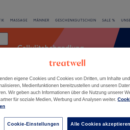
IK
MASSAGE
MÄNNER
GESCHENKGUTSCHEIN
SALE %
UNS
Cellulitebehandlung
atum
enden eigene Cookies und Cookies von Dritten, um Inhalte un
rheiten
Marken
Salons
Expressangebote
Bewertung
nalisieren, Medienfunktionen bereitzustellen und unseren Date
ren. Wir geben auch Informationen über die Nutzung unserer W
 Nähe von Innenstadt, Potsdam
artner für soziale Medien, Werbung und Analysen weiter.
Cooki
ien
+
ikstudio Wolter
293 Bewertungen
−
Cookie-Einstellungen
Alle Cookies akzeptiere
erg, Potsdam