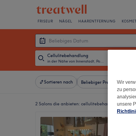
FRISEUR
NÄGEL
HAARENTFERNUNG
KOSMET
Cellulitebehandlung
in der Nähe von Innenstadt, Potsdam
・
Beliebiges D
Sortieren nach
Wir verw
Beliebiger Preis
Besonde
zu perso
analysie
2 Salons die anbieten:
cellulitebehandlung in der
unsere P
Richtlin
Kosmet
4,9
Babelsb