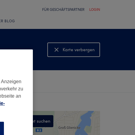
FÜR GESCHÄFTSPARTNER
LOGIN
ER BLOG
Karte verbergen
Karte anzeigen
d Anzeigen
nverkehr zu
ebseite an
e-
In diesem Gebiet suchen
n
,