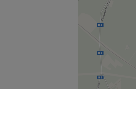
Zurück zur Salonansicht
reundlichen und
 zu fühlen. Durch ihre
assend Beraten und die für
. Genieße deine Behandlung
 Du kannst Deutsch &
ell.
gen, Augenbrauen- &
 kostenfreie Getränke zu
Zurück zur Salonansicht