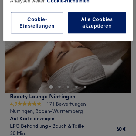
Analysen weiter.
Cookie-Richtlinien
cellulitebehandlung in Nürtingen, Baden-Württemberg
Cookie-
Alle Cookies
Einstellungen
akzeptieren
Beauty Lounge Nürtingen
4,9
171 Bewertungen
Nürtingen, Baden-Württemberg
Auf Karte anzeigen
LPG Behandlung - Bauch & Taille
60 €
30 Min.