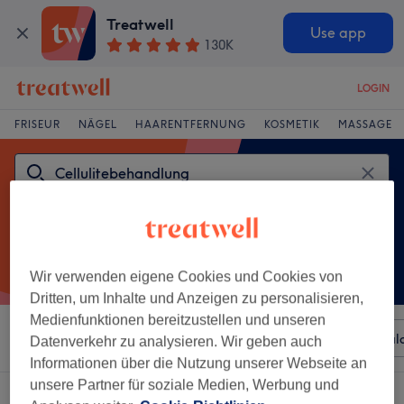
Treatwell
Use app
130K
LOGIN
FRISEUR
NÄGEL
HAARENTFERNUNG
KOSMETIK
MASSAGE
Wir verwenden eigene Cookies und Cookies von
Dritten, um Inhalte und Anzeigen zu personalisieren,
Medienfunktionen bereitzustellen und unseren
Sortieren nach
Beliebiger Preis
Besonderheiten
Sal
Datenverkehr zu analysieren. Wir geben auch
Informationen über die Nutzung unserer Webseite an
unsere Partner für soziale Medien, Werbung und
Ein Salon, der anbietet: