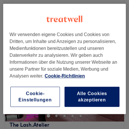
Körperbehandlung - Besenreißer
ab
50 €
15 Min. - 45 Min.
Schnellansicht Saloninfos
Wir verwenden eigene Cookies und Cookies von
Montag
10:00
–
19:00
Dritten, um Inhalte und Anzeigen zu personalisieren,
Dienstag
10:00
–
19:00
Medienfunktionen bereitzustellen und unseren
Mittwoch
10:00
–
19:00
Datenverkehr zu analysieren. Wir geben auch
Donnerstag
10:00
–
19:00
Informationen über die Nutzung unserer Webseite an
Freitag
10:00
–
19:00
unsere Partner für soziale Medien, Werbung und
Samstag
10:00
–
20:00
Analysen weiter.
Cookie-Richtlinien
Sonntag
Geschlossen
Muss man zum Schönsein wirklich leiden? Nicht bei
Cookie-
Alle Cookies
Einstellungen
akzeptieren
RivaDerma Frankfurt! Im Laserzentrum für Ästhetik in
Frankfurt am Main kannst du dir die lästigen Haare
dauerhaft entfernen lassen, und dabei völlig schmerzarm.
Mit der modernen Lasertechnologie des Alexandrit-/
The Lash.Atelier
Nd:yag von Lumenis werden die Haare in den von dir