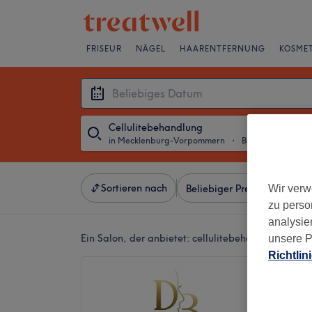
FRISEUR
NÄGEL
HAARENTFERNUNG
KOSMET
Cellulitebehandlung
in Mecklenburg-Vorpommern
・
Beliebiges Datum
Sortieren nach
Wir verw
Beliebiger Preis
Besonde
zu perso
analysie
Ein Salon, der anbietet:
cellulitebehandlung in 
unsere P
Richtlin
Defne 
4,6
Stadtmit