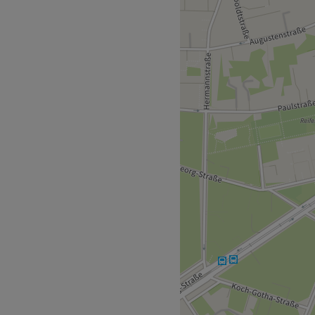
erlik özellikleriyle kalıcı
 uzun ömürlü bir makyajdır.
zmanlık Bilgisi.
verbindungen artık yeni bir
 Fachfußpflege ve estetik
reiten ve Fundierten
rd Deutsch und Türkisch
ng, Kalıcı Makyaj,
suchsfrei, Naturkosmetik.
, Haustiere erlaubt,