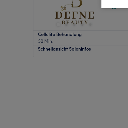
Nebe
Cellulite Behandlung
30 Min.
Schnellansicht Saloninfos
Montag
09:00
–
16:00
Dienstag
09:00
–
16:00
Mittwoch
09:00
–
16:00
Donnerstag
08:00
–
17:00
Freitag
09:00
–
16:00
Samstag
Geschlossen
Sonntag
Geschlossen
Rostock'taki Kosmetikstudio Defne Beauty, 
ürünleri için özel bir uzmandır. Das Studio 