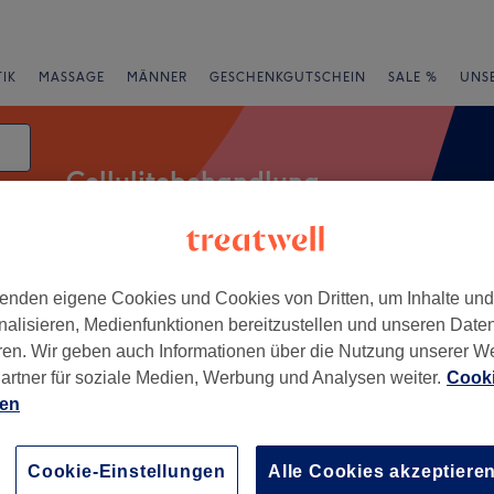
IK
MASSAGE
MÄNNER
GESCHENKGUTSCHEIN
SALE %
UNS
Cellulitebehandlung
enden eigene Cookies und Cookies von Dritten, um Inhalte un
rheiten
Salons
Expressangebote
Bewertung
nalisieren, Medienfunktionen bereitzustellen und unseren Date
ren. Wir geben auch Informationen über die Nutzung unserer W
Mecklenburg-Vorpommern
artner für soziale Medien, Werbung und Analysen weiter.
Cooki
ien
+
Beauty
19 Bewertungen
−
Cookie-Einstellungen
Alle Cookies akzeptiere
te, Rostock