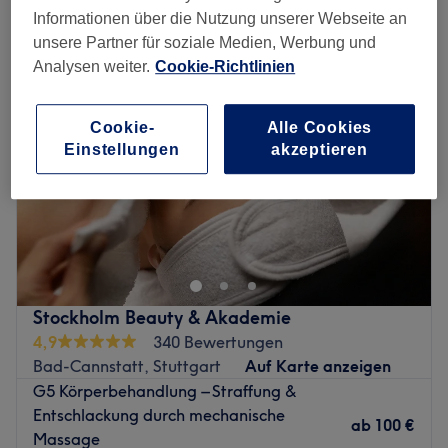
cellulitebehandlung in der Nähe von Kurpark, Stuttgart
Informationen über die Nutzung unserer Webseite an
unsere Partner für soziale Medien, Werbung und
Analysen weiter.
Cookie-Richtlinien
Cookie-
Alle Cookies
Einstellungen
akzeptieren
Stockholm Beauty & Akademie
4,9
340 Bewertungen
Bad-Cannstatt, Stuttgart
Auf Karte anzeigen
G5 Körperbehandlung – Straffung &
Entschlackung durch mechanische
ab
100 €
Massage