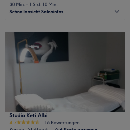
30 Min. - 1 Std. 10 Min.
Schnellansicht Saloninfos
Montag
10:00
–
19:00
Dienstag
10:00
–
19:00
Mittwoch
10:00
–
19:00
Donnerstag
10:00
–
19:00
Freitag
10:00
–
19:00
Samstag
10:00
–
17:00
Sonntag
Geschlossen
Willkommen an die schönheitsbewussten Stuttgarter, die
ihre natürliche Schönheit unterstreichen lassen möchten
um noch mehr zu Strahlen! Denn im Kosmetikstudio
Stockholm Beauty & Akademie in Stuttgart sind zwei
spezialisierte Expertinnen am Werk, die zeigen was sie
Studio Keti Albi
können. Lust auf ausgeklügelte Methoden, die von echten
4,7
16 Bewertungen
Profis angewendet werden? Dann buche Deinen
Kursaal, Stuttgart
Auf Karte anzeigen