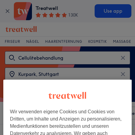
Treatwell
Use app
130K
FRISEUR
NÄGEL
HAARENTFERNUNG
KOSMETIK
MASSAGE
Wir verwenden eigene Cookies und Cookies von
Sortieren nach
Beliebiger Preis
Salons
Expressange
Dritten, um Inhalte und Anzeigen zu personalisieren,
Medienfunktionen bereitzustellen und unseren
2 Salons die anbieten:
Datenverkehr zu analysieren. Wir geben auch