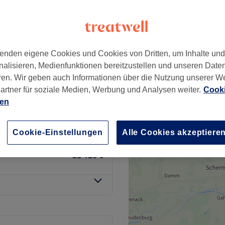
laser, Aquafacial
861 Bewertungen
es Viertel, Köln
enden eigene Cookies und Cookies von Dritten, um Inhalte un
e mit RF
nalisieren, Medienfunktionen bereitzustellen und unseren Date
ab
350 €
ren. Wir geben auch Informationen über die Nutzung unserer W
artner für soziale Medien, Werbung und Analysen weiter.
Cooki
 Po, Oberschenkel:
ien
ab
75 €
Cookie-Einstellungen
Alle Cookies akzeptiere
 Po, Oberschenkel:
ab
125 €