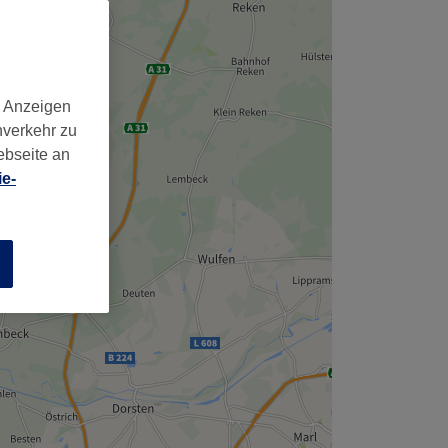
d Anzeigen
nverkehr zu
ebseite an
e-
n