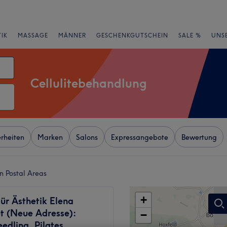
IK
MASSAGE
MÄNNER
GESCHENKGUTSCHEIN
SALE %
UNS
Cellulitebehandlung
rheiten
Marken
Salons
Expressangebote
Bewertung
n Postal Areas
+
für Ästhetik Elena
t (Neue Adresse):
−
edling, Pilates,