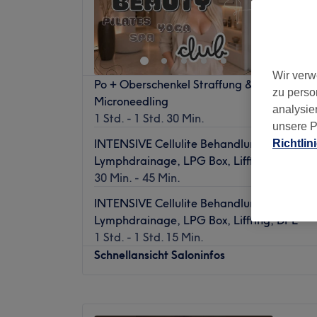
Dioden
5,0
Belgisch
Wir verw
Po + Oberschenkel Straffung & Anti Cellulit
zu perso
Microneedling
analysie
1 Std. - 1 Std. 30 Min.
unsere P
INTENSIVE Cellulite Behandlung (30 Min) -
Richtlin
Lymphdrainage, LPG Box, Liffting, DPL
30 Min. - 45 Min.
INTENSIVE Cellulite Behandlung (60 Min) -
Lymphdrainage, LPG Box, Liffting, DPL
1 Std. - 1 Std. 15 Min.
Schnellansicht Saloninfos
Montag
08:00
–
22:30
Dienstag
08:00
–
22:30