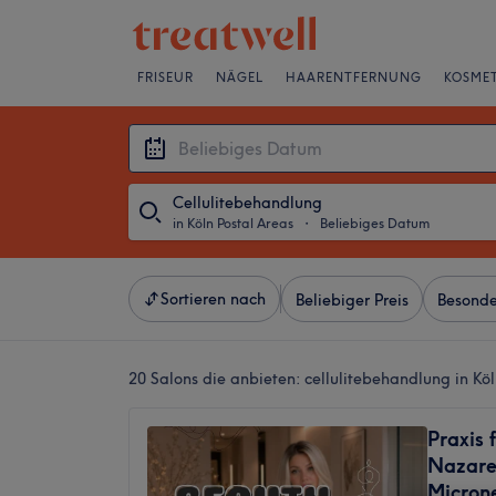
FRISEUR
NÄGEL
HAARENTFERNUNG
KOSMET
Cellulitebehandlung
in Köln Postal Areas
・
Beliebiges Datum
Sortieren nach
Beliebiger Preis
Besonde
20 Salons die anbieten:
cellulitebehandlung in Köl
Praxis 
Nazare
Microne