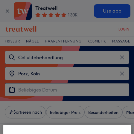
Treatwell
Use app
130K
LOGIN
FRISEUR
NÄGEL
HAARENTFERNUNG
KOSMETIK
MASSAGE
Sortieren nach
Beliebiger Preis
Besonderheiten
Mar
4 Salons die anbieten:
cellulitebehandlung in der Nähe von Porz, Köln