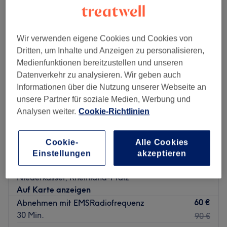
Wir verwenden eigene Cookies und Cookies von
Dritten, um Inhalte und Anzeigen zu personalisieren,
Medienfunktionen bereitzustellen und unseren
Datenverkehr zu analysieren. Wir geben auch
Informationen über die Nutzung unserer Webseite an
unsere Partner für soziale Medien, Werbung und
Analysen weiter.
Cookie-Richtlinien
Cookie-
Alle Cookies
Esthétique de paris
Einstellungen
akzeptieren
4,9
8 Bewertungen
Niederkassel, Rheinland-Pfalz
Auf Karte anzeigen
60 €
Abnehmen mit EMSRadiofrequenz
30 Min.
90 €