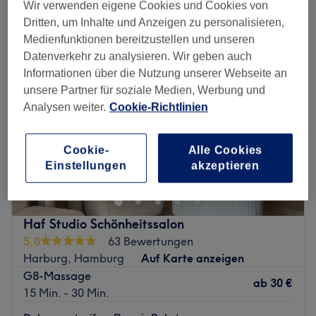
cellulitebehandlung in der Nähe von Wilhelmsburg, Hamburg
Wir verwenden eigene Cookies und Cookies von
Dritten, um Inhalte und Anzeigen zu personalisieren,
Medienfunktionen bereitzustellen und unseren
Datenverkehr zu analysieren. Wir geben auch
Informationen über die Nutzung unserer Webseite an
unsere Partner für soziale Medien, Werbung und
Analysen weiter.
Cookie-Richtlinien
Cookie-
Alle Cookies
Einstellungen
akzeptieren
Haf Studio Schönheitssalon
5,0
63 Bewertungen
Harburg, Hamburg
Auf Karte anzeigen
G8-Massage
ab
30 €
15 Min. - 30 Min.