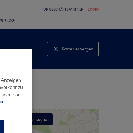
FÜR GESCHÄFTSPARTNER
LOGIN
ER BLOG
Karte verbergen
Karte anzeigen
d Anzeigen
nverkehr zu
ebseite an
e-
In diesem Gebiet suchen
n
,