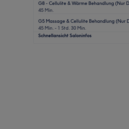
G8 - Cellulite & Wärme Behandlung (Nur
Beauté in Johannisthal in Berlin. Hier werd
45 Min.
und apparative Kosmetik mit einem großen
Anti-Aging Behandlungen, sowie Wellnes
G5 Massage & Cellulite Behandlung (Nur
angeboten. Perfektion und Wohlgefühl wird
45 Min. - 1 Std. 30 Min.
Nächste öffentliche Verkehrsmittel:
Schnellansicht Saloninfos
Die Station Schöneweide ist in unmittelba
Das Team:
Montag
10:00
–
18:00
Dienstag
10:00
–
18:00
Julia ist eine top ausgebildete Beauty Expe
Mittwoch
10:00
–
18:00
zahlreiche
Donnerstag
10:00
–
18:00
Qualifikationen erworben. Sie ist staatlich
Freitag
10:00
–
18:00
medizinische Ganzheitskosmetikerin, Execu
Samstag
10:00
–
16:00
Wellness, geprüfte Masseurin, Visagistin u
Sonntag
Geschlossen
(Fußpflegerin
im med. Sinn). Doch damit ist noch lange n
La Bella Aesthetik ist ein renommiertes Kos
Expertise zu vertiefen, macht sie zur Zeit 
exklusive Studio bietet hochwertige Schön
Heilpraktikerin. Fachlich beste Methoden g
entspannten und einladenden Umgebung.
Einfühlungsvermögen und dem richtigen Blic