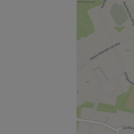
Selfcare Beauty Programm
tikstudio Holistic Harmony
, Gesichtsmassage,
und Permanent Make up,
traffung, Unterstützung bei
e jetzt ganz easy deinen
rsönlichen Verwöhnmomente.
tr. (Berlin) liegt nur
udios, überzeugt mit
ier begibst du dich in die
 in vollen Zügen genießen.
h Polnisch.