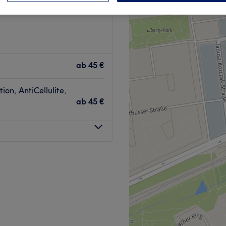
ab
45 €
on, AntiCellulite,
ab
45 €