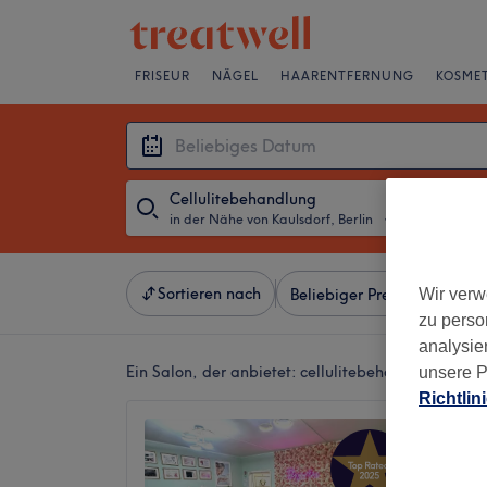
FRISEUR
NÄGEL
HAARENTFERNUNG
KOSMET
Cellulitebehandlung
in der Nähe von Kaulsdorf, Berlin
・
Beliebiges Da
Sortieren nach
Wir verw
Beliebiger Preis
Besonde
zu perso
analysie
Ein Salon, der anbietet:
cellulitebehandlung in de
unsere P
Richtlin
Holist
4,9
Hellersd