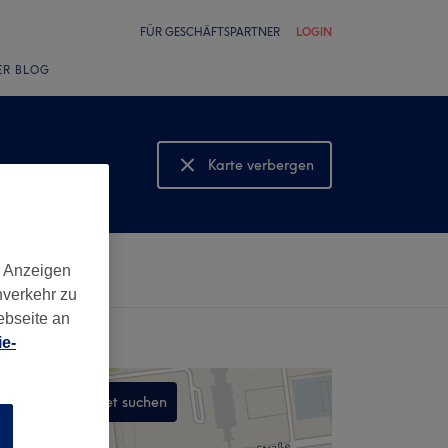
FÜR GESCHÄFTSPARTNER
LOGIN
ER BLOG
Karte verbergen
Karte anzeigen
d Anzeigen
nverkehr zu
ebseite an
e-
In diesem Gebiet suchen
n
,