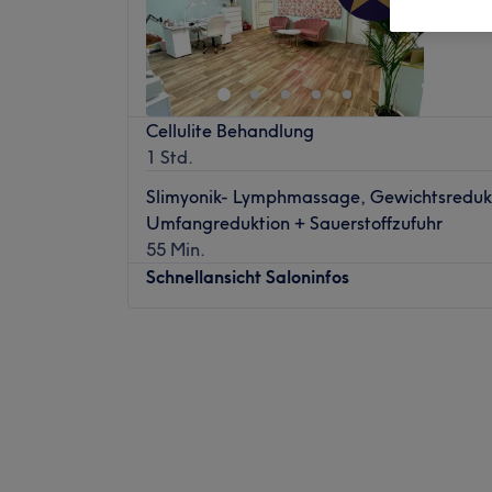
Cellulite Behandlung
1 Std.
Slimyonik- Lymphmassage, Gewichtsredukti
Umfangreduktion + Sauerstoffzufuhr
55 Min.
Schnellansicht Saloninfos
Montag
09:30
–
20:00
Dienstag
08:30
–
20:00
Mittwoch
08:30
–
20:00
Donnerstag
09:30
–
20:00
Freitag
08:30
–
20:00
Samstag
Geschlossen