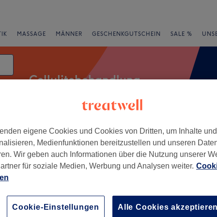
IK
MASSAGE
MÄNNER
GESCHENKGUTSCHEIN
SALE %
UNS
Cellulitebehandlung
tum
enden eigene Cookies und Cookies von Dritten, um Inhalte un
rheiten
Salons
Expressangebote
Bewertung
nalisieren, Medienfunktionen bereitzustellen und unseren Date
ren. Wir geben auch Informationen über die Nutzung unserer W
r Nähe von Kaulsdorf, Berlin
artner für soziale Medien, Werbung und Analysen weiter.
Cooki
ien
+
ic Harmony
318 Bewertungen
−
Cookie-Einstellungen
Alle Cookies akzeptiere
orf, Berlin