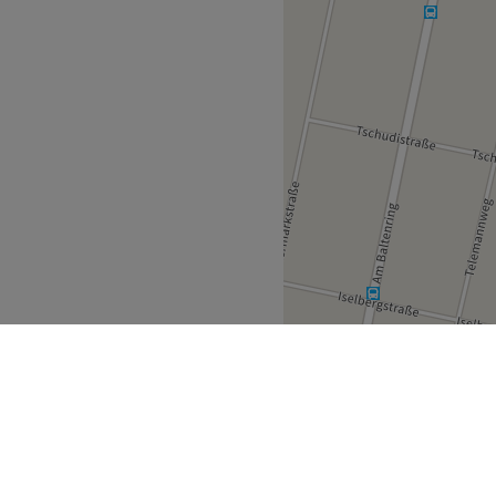
, gemütlich.
rauen- und Wimpernstyling,
ierversuchsfreie Produkte.
rlaubt, kostenlose
eichen.
Zurück zur Salonansicht