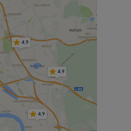
4,9
4,9
4,9