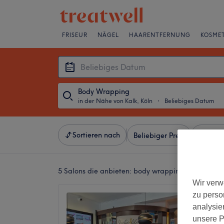
FRISEUR
NÄGEL
HAARENTFERNUNG
KOSMET
Body Wrapping
in der Nähe von Kalk, Köln
・
Beliebiges Datum
Sortieren nach
Beliebiger Preis
Besonde
5 Salons die anbieten:
body wrapping in der Nähe
Wir verw
zu perso
Studio4
analysie
4,9
unsere P
Rath/He