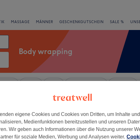
IK
MASSAGE
MÄNNER
GESCHENKGUTSCHEIN
SALE %
UNS
Body wrapping
rheiten
Marken
Salons
Expressangebote
Bewertung
 von Kalk, Köln
enden eigene Cookies und Cookies von Dritten, um Inhalte un
nalisieren, Medienfunktionen bereitzustellen und unseren Date
+
life Köln
ren. Wir geben auch Informationen über die Nutzung unserer W
335 Bewertungen
−
artner für soziale Medien, Werbung und Analysen weiter.
Cooki
umar, Köln