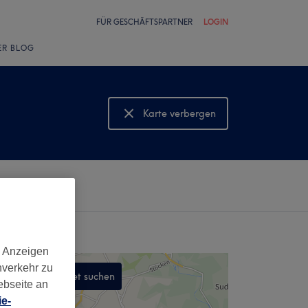
FÜR GESCHÄFTSPARTNER
LOGIN
ER BLOG
Karte verbergen
Karte anzeigen
d Anzeigen
nverkehr zu
In diesem Gebiet suchen
ebseite an
,
e-