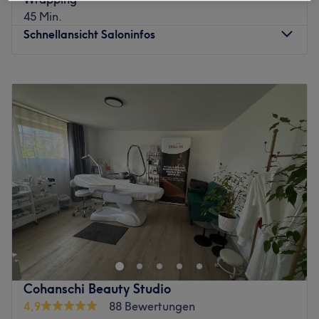
45 Min.
Schnellansicht Saloninfos
Montag
10:00
–
20:00
Dienstag
10:00
–
20:00
Mittwoch
10:00
–
20:00
Donnerstag
10:00
–
20:00
Freitag
10:00
–
20:00
Samstag
10:00
–
20:00
Sonntag
10:00
–
18:00
Willkommen bei EN-Studio – Beauty & Wellness im
Herzen von Hannover!
In unserem modernen Studio in der Calenberger Straße
28 erwartet dich ein erfahrenes und herzliches Team, das
sich mit viel Leidenschaft um dein Wohlbefinden
Cohanschi Beauty Studio
kümmert.
4,9
88 Bewertungen