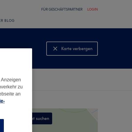
FÜR GESCHÄFTSPARTNER
LOGIN
ER BLOG
Karte verbergen
Karte anzeigen
d Anzeigen
nverkehr zu
ebseite an
e-
In diesem Gebiet suchen
n
,