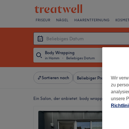
FRISEUR
NÄGEL
HAARENTFERNUNG
KOSMET
Body Wrapping
in Hamm
・
Beliebiges Datum
Sortieren nach
Wir verw
Beliebiger Preis
Besonde
zu perso
analysie
Ein Salon, der anbietet:
body wrapping in Hamm
unsere P
Richtlin
Su-Al 
5,0
Bockum