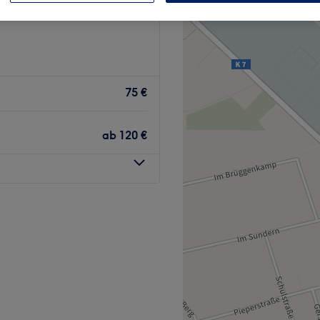
75 €
ab
120 €