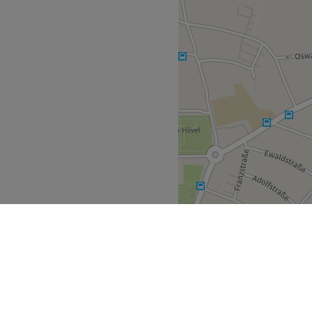
 WLAN und kinderfreundlich.
Zurück zur Salonansicht