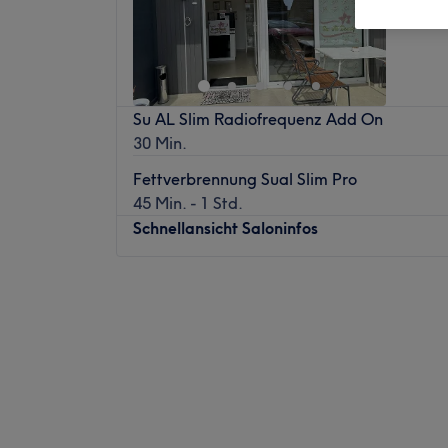
Su AL Slim Radiofrequenz Add On
30 Min.
Fettverbrennung Sual Slim Pro
45 Min. - 1 Std.
Schnellansicht Saloninfos
Montag
10:30
–
17:00
Dienstag
Geschlossen
Mittwoch
10:30
–
17:00
Donnerstag
Geschlossen
Freitag
10:30
–
17:00
Samstag
10:30
–
14:00
Sonntag
Geschlossen