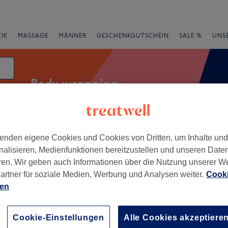
IK
MASSAGE
MÄNNER
GESCHENKGUTSCHEIN
SALE %
UNS
Body wrapping
enden eigene Cookies und Cookies von Dritten, um Inhalte un
rheiten
Salons
Expressangebote
Bewertung
nalisieren, Medienfunktionen bereitzustellen und unseren Date
ren. Wir geben auch Informationen über die Nutzung unserer W
artner für soziale Medien, Werbung und Analysen weiter.
Cooki
ien
+
Beauty
7 Bewertungen
−
Cookie-Einstellungen
Alle Cookies akzeptiere
-Hövel, Hamm