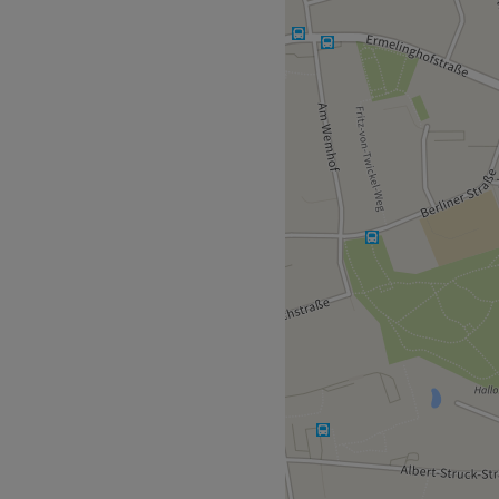
es Kosmetikstudio ist eine
ndlungen. In einladender
 deine Behandlung
nuten vom Studio entfernt.
ndlichen und
rekt wohlfühlen kannst. Mit
ch umfassend beraten und die
eten. Hier wird neben
chen.
nend.
haltsstoffe, Naturkosmetik,