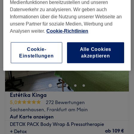
body wrapping in der Nähe von Ostend, Frankfurt am Main
Medienfunktionen bereitzustellen und unseren
Datenverkehr zu analysieren. Wir geben auch
Informationen über die Nutzung unserer Webseite an
unsere Partner für soziale Medien, Werbung und
Analysen weiter.
Cookie-Richtlinien
Cookie-
Alle Cookies
Einstellungen
akzeptieren
Estétika Kinga
5,0
272 Bewertungen
Sachsenhausen, Frankfurt am Main
Auf Karte anzeigen
DETOX PACK Body Wrap & Pressotherapie
ab
109 €
+ Detox