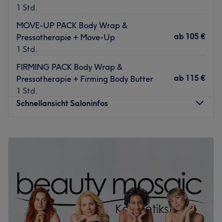
1 Std.
MOVE-UP PACK Body Wrap &
ab
105 €
Pressotherapie + Move-Up
1 Std.
FIRMING PACK Body Wrap &
ab
115 €
Pressotherapie + Firming Body Butter
1 Std.
Schnellansicht Saloninfos
Montag
14:00
–
20:00
Dienstag
10:00
–
19:00
Mittwoch
14:00
–
20:00
Donnerstag
10:00
–
19:00
Freitag
10:00
–
19:00
Samstag
10:00
–
14:00
Sonntag
Geschlossen