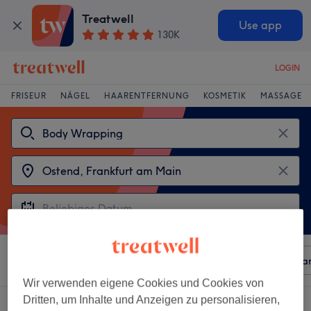
Treatwell
Use app
130K
LOGIN
FRISEUR
NÄGEL
HAARENTFERNUNG
KOSMETIK
MASSAGE
Sortieren nach
Beliebiger Preis
Besonderheiten
Mar
Wir verwenden eigene Cookies und Cookies von
Dritten, um Inhalte und Anzeigen zu personalisieren,
2 Salons die anbieten: