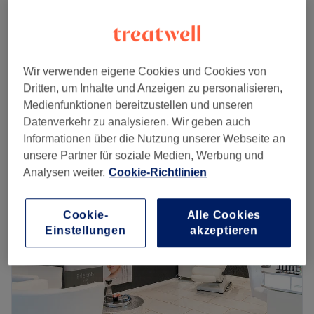
Körperbehandlung - Body Wrapping Kalt
80 €
1 Std. 30 Min.
T-Shock Bondage Einwicklung (Body-
ab
80 €
Wrapping)
Wir verwenden eigene Cookies und Cookies von
1 Std. 30 Min. - 7 Std. 30 Min.
Dritten, um Inhalte und Anzeigen zu personalisieren,
Schnellansicht Saloninfos
Medienfunktionen bereitzustellen und unseren
Datenverkehr zu analysieren. Wir geben auch
Montag
09:00
–
19:00
Informationen über die Nutzung unserer Webseite an
Dienstag
09:00
–
19:00
unsere Partner für soziale Medien, Werbung und
Mittwoch
09:00
–
19:00
Analysen weiter.
Cookie-Richtlinien
Donnerstag
09:00
–
19:00
Freitag
09:00
–
19:00
Cookie-
Alle Cookies
Samstag
09:00
–
19:00
Einstellungen
akzeptieren
Sonntag
Geschlossen
Macht Schluss mit überschüssigen Härchen und lästigem
Rasieren – die neue Variante der Haarentfernung heißt
Sugaring! Im Salon Zuckerglatt, der Beauty-Oase in