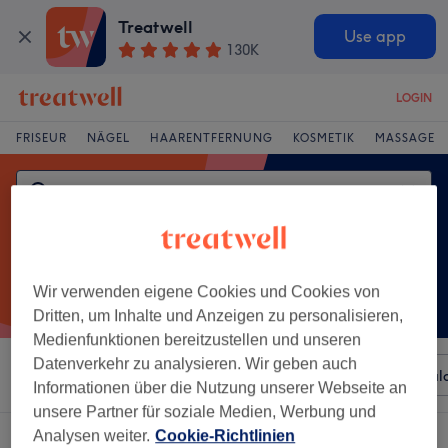
Treatwell
Use app
130K
LOGIN
FRISEUR
NÄGEL
HAARENTFERNUNG
KOSMETIK
MASSAGE
Wir verwenden eigene Cookies und Cookies von
Dritten, um Inhalte und Anzeigen zu personalisieren,
Medienfunktionen bereitzustellen und unseren
Datenverkehr zu analysieren. Wir geben auch
Sortieren nach
Beliebiger Preis
Besonderheiten
Sal
Informationen über die Nutzung unserer Webseite an
unsere Partner für soziale Medien, Werbung und
Analysen weiter.
Cookie-Richtlinien
Ein Salon, der anbietet:
body wrapping in Burgdorf, Niedersachsen