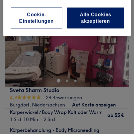
Cookie-
Alle Cookies
Einstellungen
akzeptieren
Sveta Sharm Studio
4,9
28 Bewertungen
Burgdorf, Niedersachsen
Auf Karte anzeigen
Körperwickel / Body Wrap Kalt oder Warm
ab
55 €
1 Std. 10 Min. - 2 Std.
Körperbehandlung - Body Microneedling