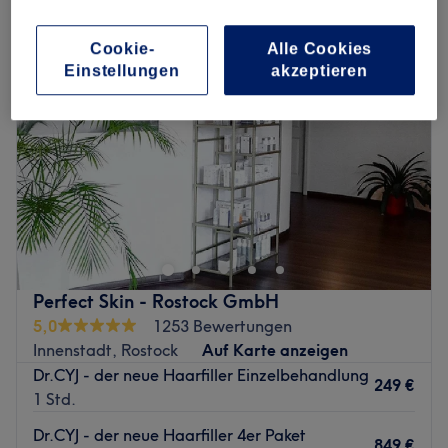
Cookie-
Alle Cookies
Einstellungen
akzeptieren
Perfect Skin - Rostock GmbH
5,0
1253 Bewertungen
Innenstadt, Rostock
Auf Karte anzeigen
Dr.CYJ - der neue Haarfiller Einzelbehandlung
249 €
1 Std.
Dr.CYJ - der neue Haarfiller 4er Paket
849 €