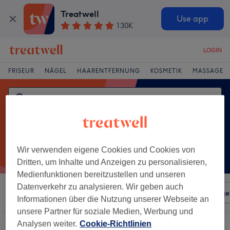
Treatwell
Use app
130K
LOGIN
FRISEUR
NÄGEL
HAARENTFERNUNG
KOSMETIK
MASSAGE
Wir verwenden eigene Cookies und Cookies von
Dritten, um Inhalte und Anzeigen zu personalisieren,
Medienfunktionen bereitzustellen und unseren
Datenverkehr zu analysieren. Wir geben auch
Sortieren nach
Beliebiger Preis
Salons
Expressange
Informationen über die Nutzung unserer Webseite an
unsere Partner für soziale Medien, Werbung und
Analysen weiter.
Cookie-Richtlinien
Ein Salon, der anbietet:
behandlung von haarausfall in Rostock