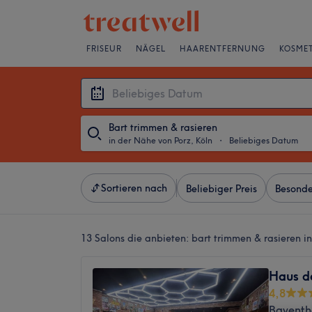
FRISEUR
NÄGEL
HAARENTFERNUNG
KOSMET
Bart trimmen & rasieren
in der Nähe von Porz, Köln
・
Beliebiges Datum
Sortieren nach
Beliebiger Preis
Besonde
13 Salons die anbieten:
bart trimmen & rasieren i
Haus de
4,8
Bayentha