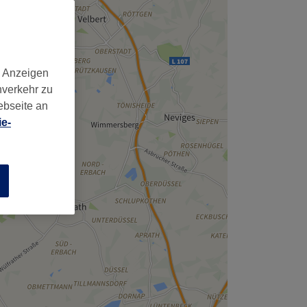
d Anzeigen
nverkehr zu
ebseite an
e-
n