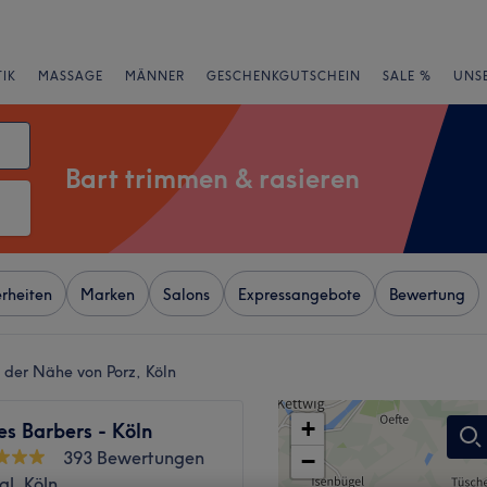
IK
MASSAGE
MÄNNER
GESCHENKGUTSCHEIN
SALE %
UNS
Bart trimmen & rasieren
rheiten
Marken
Salons
Expressangebote
Bewertung
n der Nähe von Porz, Köln
+
s Barbers - Köln
393 Bewertungen
−
l, Köln