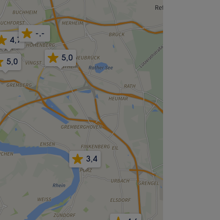
-,-
4,3
4,7
5,0
5,0
3,4