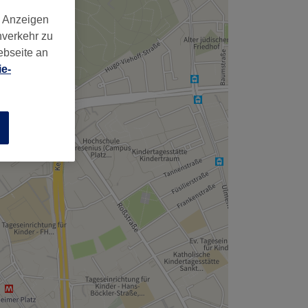
,
d Anzeigen
nverkehr zu
ebseite an
e-
n