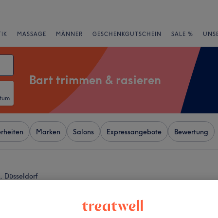
IK
MASSAGE
MÄNNER
GESCHENKGUTSCHEIN
SALE %
UNS
Bart trimmen & rasieren
atum
rheiten
Marken
Salons
Expressangebote
Bewertung
, Düsseldorf
+
shop Hirsch
−