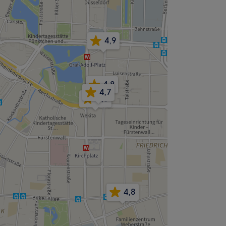
4,9
4,8
4,7
5,0
4,8