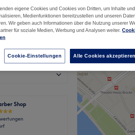
wertungen
enden eigene Cookies und Cookies von Dritten, um Inhalte un
hstadt, Düsseldorf
nalisieren, Medienfunktionen bereitzustellen und unseren Date
ren. Wir geben auch Informationen über die Nutzung unserer W
artner für soziale Medien, Werbung und Analysen weiter.
Cooki
ien
15 €
Cookie-Einstellungen
Alle Cookies akzeptiere
35 €
arber Shop
wertungen
rf