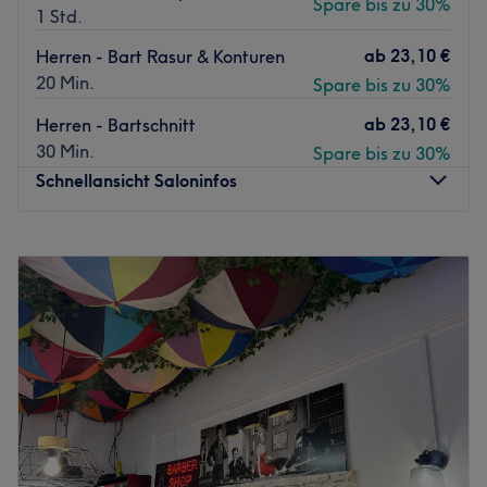
Spare bis zu 30%
1 Std.
ab
23,10 €
Herren - Bart Rasur & Konturen
20 Min.
Spare bis zu 30%
ab
23,10 €
Herren - Bartschnitt
30 Min.
Spare bis zu 30%
Schnellansicht Saloninfos
Montag
10:00
–
21:00
Dienstag
10:00
–
21:00
Mittwoch
10:00
–
21:00
Donnerstag
10:00
–
21:00
Freitag
10:00
–
21:00
Samstag
10:00
–
21:00
Sonntag
Geschlossen
Willkommen bei The Razors in Berlin. Dieser Barbershop
bietet dir erstklassige Behandlungen mit hochwertigen