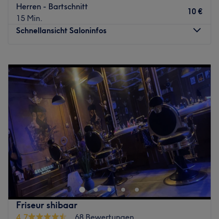
Professionell, lässig und erfahren sind nur einige von den
Herren - Bartschnitt
10 €
positiven Beschreibungen, die auf das Team zutreffen.
15 Min.
Lass dich vom Handwerk und jahrelanger Expertise
Schnellansicht Saloninfos
überzeugen.
Was uns an dem Salon gefällt:
Montag
12:00
–
18:00
Atmosphäre: Authentisch, freundlich, professionell.
Dienstag
10:00
–
20:00
Expertise: Bartsyling & Schnitte.
Mittwoch
10:00
–
20:00
Extras: Ganz einfach mit den öffentlichen Verkehrsmitteln
Donnerstag
10:00
–
20:00
zu erreichen.
Freitag
10:00
–
20:00
Zurück zur Salonansicht
Samstag
10:00
–
18:00
Sonntag
Geschlossen
Profi Hairstyle ist ein moderner Damen- und
Herrenfriseursalon, der professionelle Dienstleistungen
rund um Haarpflege, Schönheit und Entspannung
anbietet. Das erfahrene Team sorgt mit hochwertigen
Produkten und individueller Beratung dafür, dass du dich
Friseur shibaar
rundum wohlfühlst und mit einem perfekten Look nach
4,7
68 Bewertungen