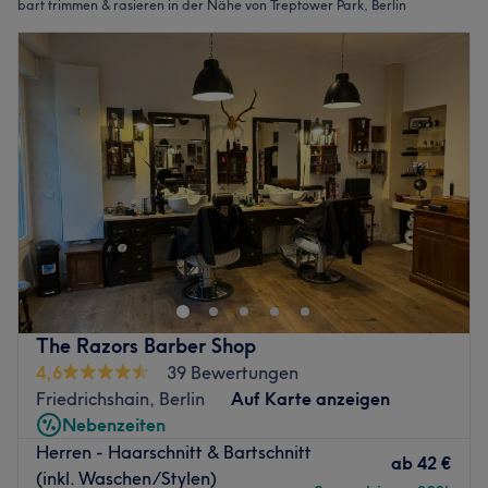
bart trimmen & rasieren in der Nähe von Treptower Park, Berlin
The Razors Barber Shop
4,6
39 Bewertungen
Friedrichshain, Berlin
Auf Karte anzeigen
Nebenzeiten
Herren - Haarschnitt & Bartschnitt
ab
42 €
(inkl. Waschen/Stylen)