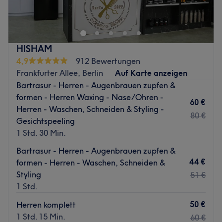
hast du einfach mal Lust auf eine Veränderung? Bei Josh
Flagg Studio in Berlin-Friedrichshain bist du dafür genau
an der richtigen Adresse.
Nächste öffentliche Verkehrsmittel:
HISHAM
Die Station Neue Bahnhofstr. ist nur wenige Gehminuten
4,9
912 Bewertungen
entfernt.
Frankfurter Allee, Berlin
Auf Karte anzeigen
Bartrasur - Herren - Augenbrauen zupfen &
Das Team:
formen - Herren Waxing - Nase/Ohren -
Das Dream-Team hat sein Hobby zum Beruf gemacht und
60 €
Herren - Waschen, Schneiden & Styling -
steckt sein ganzes Herzblut in die Arbeit.
80 €
Gesichtspeeling
Was uns an dem Salon gefällt:
1 Std. 30 Min.
Atmosphäre: Authentisch, freundlich.
Bartrasur - Herren - Augenbrauen zupfen &
Expertise: Bartrasur & Styling.
44 €
formen - Herren - Waschen, Schneiden &
Produkte und Produktmarken: Vegane, tierversuchsfreie
Styling
und organische Produkte.
51 €
1 Std.
Extras: Kalte Getränke gehen aufs Haus.
Zurück zur Salonansicht
50 €
Herren komplett
1 Std. 15 Min.
60 €