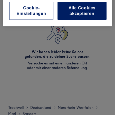
Cookie-
Alle Cookies
Einstellungen
akzeptieren
Wir haben leider keine Salons
gefunden, die zu deiner Suche passen.
Versuche es mit einem anderen Ort
oder mit einer anderen Behandlung.
Treatwell
Deutschland
Nordrhein-Westfalen
>
>
>
Marl
Brassert
>