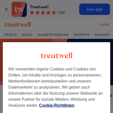
Treatwell
Use app
130K
LOGIN
FRISEUR
NÄGEL
HAARENTFERNUNG
KOSMETIK
MASSAGE
Wir verwenden eigene Cookies und Cookies von
Dritten, um Inhalte und Anzeigen zu personalisieren,
Medienfunktionen bereitzustellen und unseren
Datenverkehr zu analysieren. Wir geben auch
Informationen über die Nutzung unserer Webseite an
Sortieren nach
Salons
Expressangebote
Bewertung
unsere Partner für soziale Medien, Werbung und
Analysen weiter.
Cookie-Richtlinien