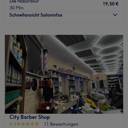
Die Nassrasur
19,50 €
30 Min.
Schnellansicht Saloninfos
Montag
09:00
–
19:00
Dienstag
09:00
–
19:00
Mittwoch
09:00
–
19:00
Donnerstag
09:00
–
19:00
Freitag
09:00
–
19:00
Samstag
Geschlossen
Sonntag
Geschlossen
Du suchst ehrliches Handwerk und einen Ort zum
Durchatmen? Das Herrenzimmer in Bochum-Langendreer,
Hauptstraße 31 bietet dir Stil und Entspannung abseits
des Alltags. Hier kannst du bei einem Kaffee oder einem
kühlen Bier erst mal ankommen und dich auf einen
City Barber Shop
Haarschnitt freuen, der wirklich zu dir passt.
4,9
11 Bewertungen