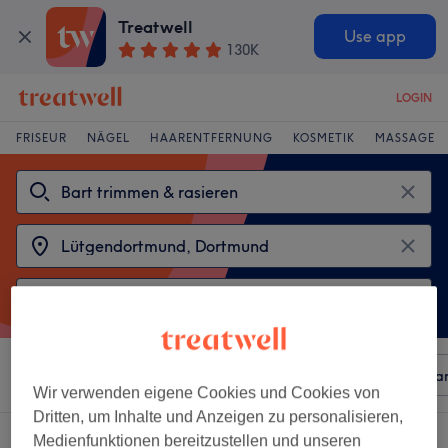
Treatwell
Use app
130K
LOGIN
FRISEUR
NÄGEL
HAARENTFERNUNG
KOSMETIK
MASSAGE
Sortieren nach
Beliebiger Preis
Besonderheiten
Mar
Wir verwenden eigene Cookies und Cookies von
Dritten, um Inhalte und Anzeigen zu personalisieren,
2 Salons die anbieten:
Medienfunktionen bereitzustellen und unseren