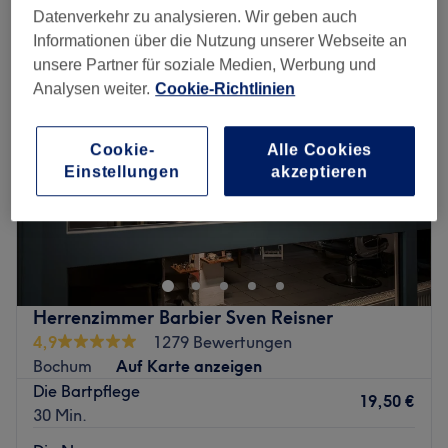
bart trimmen & rasieren in Lütgendortmund, Dortmund
Datenverkehr zu analysieren. Wir geben auch
Informationen über die Nutzung unserer Webseite an
unsere Partner für soziale Medien, Werbung und
Analysen weiter.
Cookie-Richtlinien
Cookie-
Alle Cookies
Einstellungen
akzeptieren
Herrenzimmer Barbier Sven Reisner
4,9
1279 Bewertungen
Bochum
Auf Karte anzeigen
Die Bartpflege
19,50 €
30 Min.