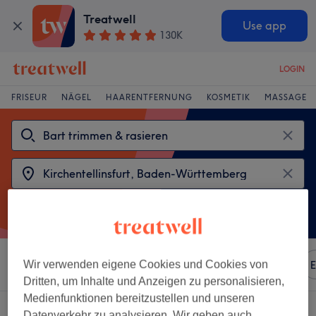
Treatwell
Use app
130K
LOGIN
FRISEUR
NÄGEL
HAARENTFERNUNG
KOSMETIK
MASSAGE
Sortieren nach
Wir verwenden eigene Cookies und Cookies von
Beliebiger Preis
Marken
Salons
E
Dritten, um Inhalte und Anzeigen zu personalisieren,
Medienfunktionen bereitzustellen und unseren
2 Salons die anbieten:
Datenverkehr zu analysieren. Wir geben auch