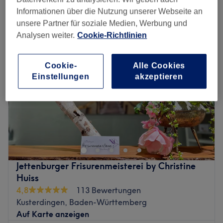
bart trimmen & rasieren in der Nähe von Kirchentellinsfurt, Baden-
Württemberg
Informationen über die Nutzung unserer Webseite an
unsere Partner für soziale Medien, Werbung und
Analysen weiter.
Cookie-Richtlinien
Cookie-
Alle Cookies
Einstellungen
akzeptieren
Jettenburger Frisurenmeisterei by Christine
Huiss
4,8
113 Bewertungen
Kusterdingen, Baden-Württemberg
Auf Karte anzeigen