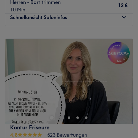
Herren - Bart trimmen
12 €
10 Min.
Schnellansicht Saloninfos
Montag
Geschlossen
Dienstag
08:00
–
18:00
Mittwoch
08:00
–
18:00
Donnerstag
08:00
–
18:00
Freitag
08:00
–
18:00
Samstag
Geschlossen
Sonntag
Geschlossen
Willkommen bei Jettenburger Frisurenmeisterei by
Christine Huiss in Kusterdingen, ein wahrer Geheimtipp
für alle die auf der Suche nach vielfältigen
Friseurdienstleistungen sind. Für Herren gibt es hier auch
professionelle Colorationen. Überzeuge dich selbst und
Kontur Friseure
buche deinen Termin direkt und unkompliziert über die
4,8
523 Bewertungen
Treatwell-App mit sofortiger Buchungsbestätigung.