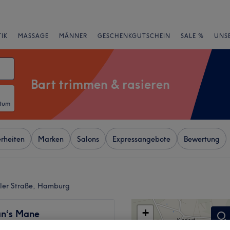
IK
MASSAGE
MÄNNER
GESCHENKGUTSCHEIN
SALE %
UNS
Bart trimmen & rasieren
atum
rheiten
Marken
Salons
Expressangebote
Bewertung
tler Straße, Hamburg
+
n‘s Mane
−