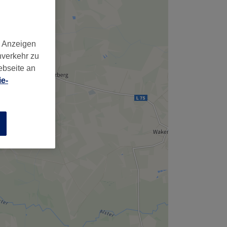
,
d Anzeigen
nverkehr zu
ebseite an
e-
n