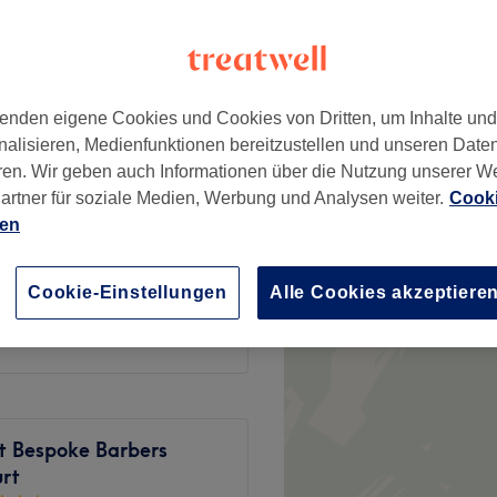
 Frankfurt am Main
enden eigene Cookies und Cookies von Dritten, um Inhalte un
nalisieren, Medienfunktionen bereitzustellen und unseren Date
36 €
ren. Wir geben auch Informationen über die Nutzung unserer W
artner für soziale Medien, Werbung und Analysen weiter.
Cooki
ien
15 €
Cookie-Einstellungen
Alle Cookies akzeptiere
15 €
t Bespoke Barbers
urt