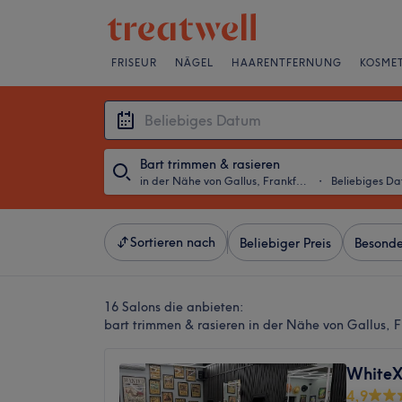
FRISEUR
NÄGEL
HAARENTFERNUNG
KOSMET
Bart trimmen & rasieren
in der Nähe von Gallus, Frankfurt am Main
・
Beliebiges D
Sortieren nach
Beliebiger Preis
Besonde
16 Salons die anbieten:
bart trimmen & rasieren in der Nähe von Gallus, 
WhiteX
4,9