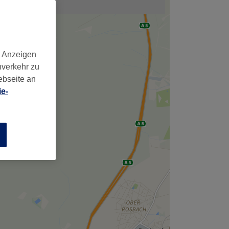
,
d Anzeigen
nverkehr zu
ebseite an
e-
n