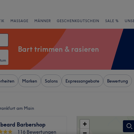
IK
MASSAGE
MÄNNER
GESCHENKGUTSCHEIN
SALE %
UNS
Bart trimmen & rasieren
atum
rheiten
Marken
Salons
Expressangebote
Bewertung
Frankfurt am Main
+
beard Barbershop
116 Bewertungen
−