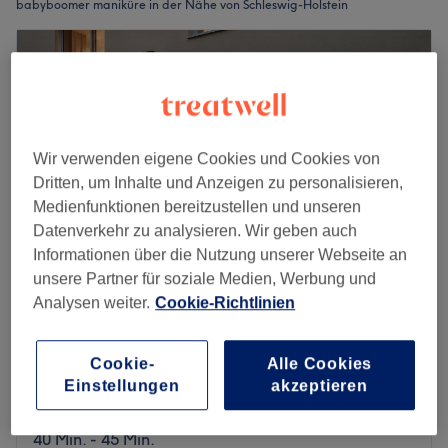
babyboomer maniküre in der Nähe von Schleswig-Holstein
Wir verwenden eigene Cookies und Cookies von
Dritten, um Inhalte und Anzeigen zu personalisieren,
Medienfunktionen bereitzustellen und unseren
Datenverkehr zu analysieren. Wir geben auch
Informationen über die Nutzung unserer Webseite an
unsere Partner für soziale Medien, Werbung und
Analysen weiter.
Cookie-Richtlinien
Test Ost (nicht buchen!)
4,5
39 Bewertungen
Cookie-
Alle Cookies
Helgoland, Schleswig-Holstein
Einstellungen
akzeptieren
Auf Karte anzeigen
Nagelmodellage Klassik
ab
35 €
40 Min. - 45 Min.