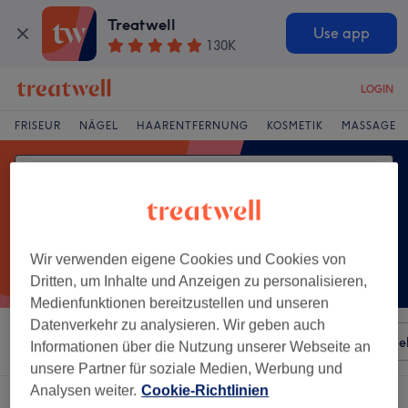
Treatwell
Use app
130K
LOGIN
FRISEUR
NÄGEL
HAARENTFERNUNG
KOSMETIK
MASSAGE
Wir verwenden eigene Cookies und Cookies von
Dritten, um Inhalte und Anzeigen zu personalisieren,
Medienfunktionen bereitzustellen und unseren
Datenverkehr zu analysieren. Wir geben auch
Sortieren nach
Besonderheiten
Salons
Expressange
Informationen über die Nutzung unserer Webseite an
unsere Partner für soziale Medien, Werbung und
Analysen weiter.
Cookie-Richtlinien
Ein Salon, der anbietet: